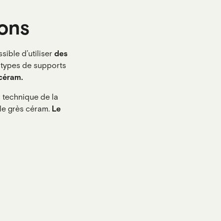
ions
ible d’utiliser
des
 types de supports
céram.
a technique de la
e le grès céram.
Le