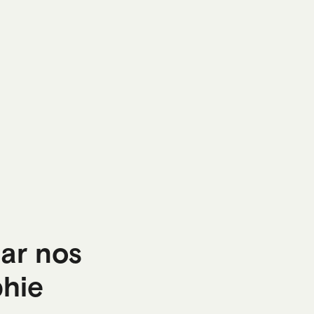
par nos
phie