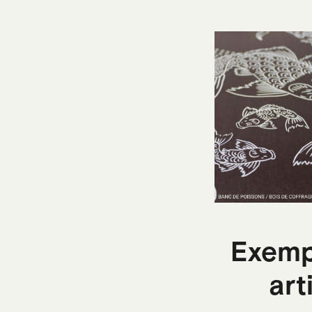
Exempl
art