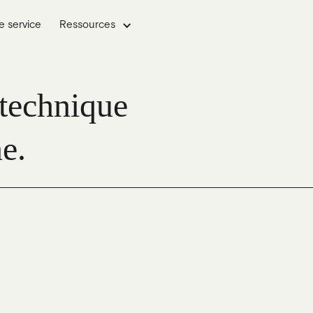
e service
Ressources
 technique
e.