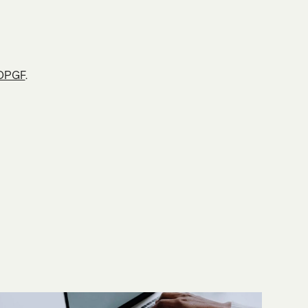
 DPGF
.